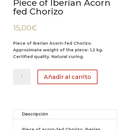
Piece of Iberian Acorn
fed Chorizo
15,00
€
Piece of Iberian Acorn-fed Chorizo.
Approximate weight of the piece: 1,2 kg.
Certified quality. Natural curing.
Piece
Añadir al carrito
of
Iberian
Acorn
fed
Chorizo
cantidad
Descripción
Piece of acorn-fed Chorizo. Iberian