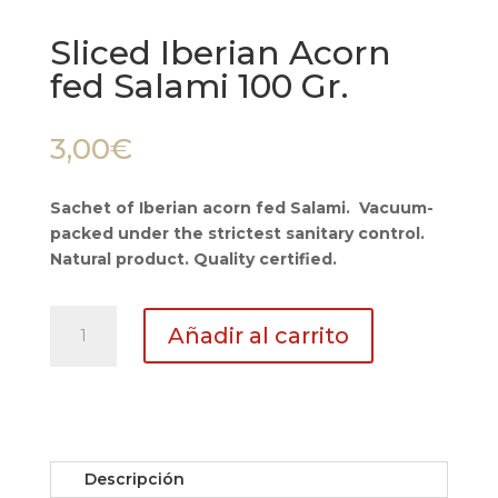
Sliced Iberian Acorn
fed Salami 100 Gr.
3,00
€
Sachet of Iberian acorn fed Salami. Vacuum-
packed under the strictest sanitary control.
Natural product. Quality certified.
Sliced
Añadir al carrito
Iberian
Acorn
fed
Salami
100
Gr.
Descripción
cantidad