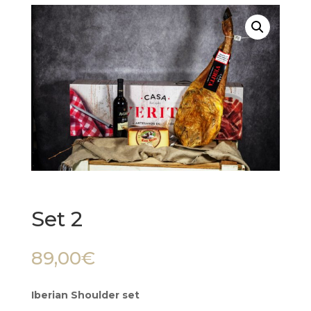
Set 2
89,00
€
Iberian Shoulder set