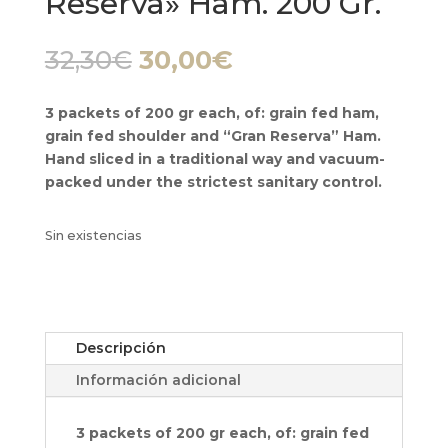
Reserva» Ham. 200 Gr.
El
El
32,30
€
30,00
€
precio
precio
original
actual
3 packets of 200 gr each, of: grain fed ham,
era:
es:
grain fed shoulder and “Gran Reserva” Ham.
32,30€.
30,00€.
Hand sliced in a traditional way and vacuum-
packed under the strictest sanitary control.
Sin existencias
Descripción
Información adicional
3 packets of 200 gr each, of: grain fed