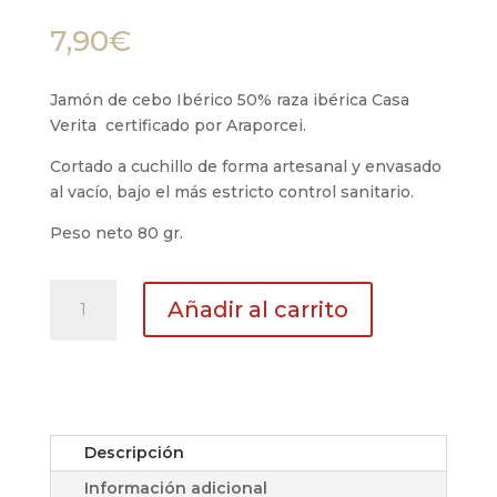
7,90
€
Jamón de cebo Ibérico 50% raza ibérica Casa
Verita certificado por Araporcei.
Cortado a cuchillo de forma artesanal y envasado
al vacío, bajo el más estricto control sanitario.
Peso neto 80 gr.
Plato
Añadir al carrito
de
jamón
de
cebo
ibérico
(50%
Descripción
raza
Información adicional
ibérica)