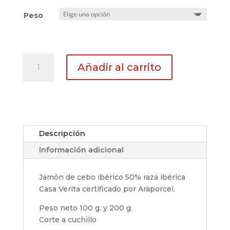
Peso
Loncheado
Añadir al carrito
a
cuchillo
de
jamón
de
cebo
Descripción
ibérico
Información adicional
50%
raza
ibérica,
Jamón de cebo ibérico 50% raza ibérica
100
Casa Verita certificado por Araporcei.
g.
Peso neto 100 g. y 200 g.
y
Corte a cuchillo
200