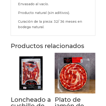
g.
Envasado al vacío.
cantidad
Producto natural (sin aditivos).
Curación de la pieza: 32/ 36 meses en
bodega natural.
Productos relacionados
Loncheado a
Plato de
cuchillo de
jamón de